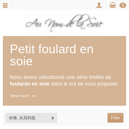
0
Petit foulard en
soie
Nous avons sélectionné une série limitée de
foulards en soie
dans le but de vous proposer
uniquement des produits de haute qualité. Tous
View more
nos foulards proviennent d'une
soie naturelle
Pourquoi choisir un petit foulard en soie ?
Également appelé carré de soie, le petit foulard
价格: 从高到低
Filter
est un accessoire de mode très polyvalent.