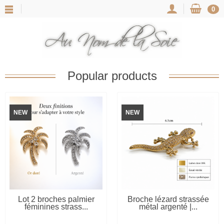
0
Popular products
NEW
NEW
AVAILABLE
AVAILABLE
Lot 2 broches palmier
Broche lézard strassée
féminines strass...
métal argenté |...