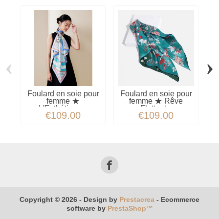
‹
›
Foulard en soie pour
Foulard en soie pour
F
femme ★
femme ★ Rêve
L'Esthétique...
Flottant...
€109.00
€109.00
Copyright © 2026 - Design by
Prestacrea
- Ecommerce
software by
PrestaShop™