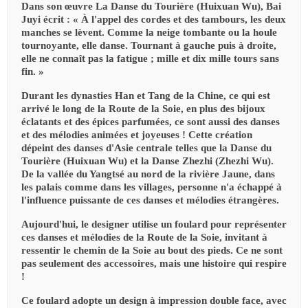
Dans son œuvre La Danse du Tourière (Huixuan Wu), Bai
Juyi écrit : « À l'appel des cordes et des tambours, les deux
manches se lèvent. Comme la neige tombante ou la houle
tournoyante, elle danse. Tournant à gauche puis à droite,
elle ne connaît pas la fatigue ; mille et dix mille tours sans
fin. »
Durant les dynasties Han et Tang de la Chine, ce qui est
arrivé le long de la Route de la Soie, en plus des bijoux
éclatants et des épices parfumées, ce sont aussi des danses
et des mélodies animées et joyeuses ! Cette création
dépeint des danses d'Asie centrale telles que la Danse du
Tourière (Huixuan Wu) et la Danse Zhezhi (Zhezhi Wu).
De la vallée du Yangtsé au nord de la rivière Jaune, dans
les palais comme dans les villages, personne n'a échappé à
l'influence puissante de ces danses et mélodies étrangères.
Aujourd'hui, le designer utilise un foulard pour représenter
ces danses et mélodies de la Route de la Soie, invitant à
ressentir le chemin de la Soie au bout des pieds. Ce ne sont
pas seulement des accessoires, mais une histoire qui respire
!
Ce foulard adopte un design à impression double face, avec