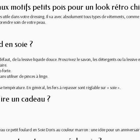
aux motifs petits pois pour un look rétro chi
 très utile dans votre dressing. Il va avec absolument tous types de vêtements, com
r prendre soin de votre peau.
 en soie ?
faut, de la lessive liquide douce. Proscrivez le savon, les détergents ou la lessive 
aire.
 forte.
ns utiliser de pinces à linge.
e température. En général, les fers à repasser sont réglable sur « soie ».
ire un cadeau ?
ce petit foulard en Soie Doris au couleur marron : une idée pour un anniversaire, l