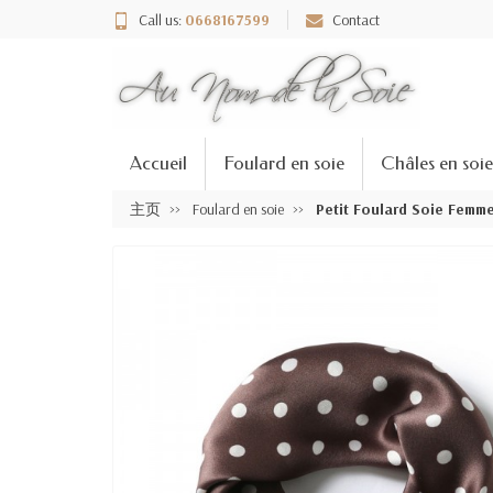
Call us:
0668167599
Contact
Accueil
Foulard en soie
Châles en soie
主页
Foulard en soie
Petit Foulard Soie Femm