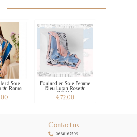
lard Soie
Foulard en Soie Femme
u ★ Rania
Bleu Lupin Rose★
ROMA
.00
€72.00
Contact us
0668167599