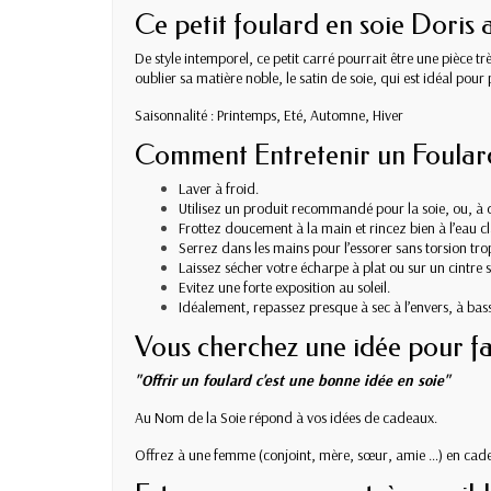
Ce petit foulard en soie Doris 
De style intemporel, ce petit carré pourrait être une pièce
oublier sa matière noble, le satin de soie, qui est idéal pou
Saisonnalité : Printemps, Eté, Automne, Hiver
Comment Entretenir un Foulard
Laver à froid.
Utilisez un produit recommandé pour la soie, ou, à dé
Frottez doucement à la main et rincez bien à l’eau cl
Serrez dans les mains pour l’essorer sans torsion trop
Laissez sécher votre écharpe à plat ou sur un cintre sa
Evitez une forte exposition au soleil.
Idéalement, repassez presque à sec à l’envers, à bass
Vous cherchez une idée pour fa
"Offrir un foulard c'est une bonne idée en soie"
Au Nom de la Soie répond à vos idées de cadeaux.
Offrez à une femme (conjoint, mère, sœur, amie …) en cadeau 