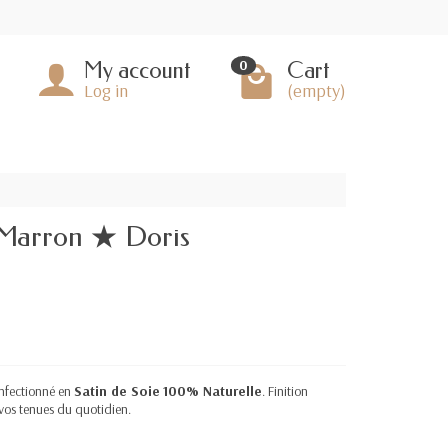
My account
Cart
0
Log in
(empty)
 Marron ★ Doris
onfectionné en
Satin de Soie
100% Naturelle
. Finition
vos tenues du quotidien.