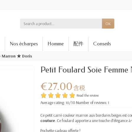
OK
Nos écharpes
Homme
配件
Conseils
e Marron ★ Doris
Petit Foulard Soie Femme
€27.00
含税
Read the review
Average rating:
/10 Number of reviews:
10
1
Ce petit carré couleur marron aux bordures beiges est c
couture
. Ce foulard apportera une touche d’élégance à 
Pochette cadeau offerte !