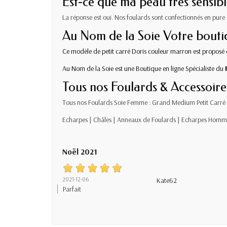
Est-ce que ma peau très sensibl
La réponse est oui. Nos foulards sont confectionnés en pure 
Au Nom de la Soie Votre boutiq
Ce modèle de petit carré Doris couleur marron est proposé
Au Nom de la Soie est une Boutique en ligne Spécialiste du
Tous nos Foulards & Accessoire
Tous nos
Foulards Soie Femme
:
Grand
Medium
Petit
Carré 
Echarpes
|
Châles
|
Anneaux de Foulards
|
Echarpes Homm
Noël 2021
2021-12-06
Kate62
Parfait