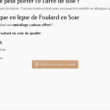
e peut porter ce carré de soie ?
soie de mûrier. C’est une matière idéale pour une peau très sensible ou allergique 
ue en ligne de Foulard en Soie
 dans son
emballage cadeau offert !
Foulard en soie de qualité
s
Soie
es
Click here to leave a review