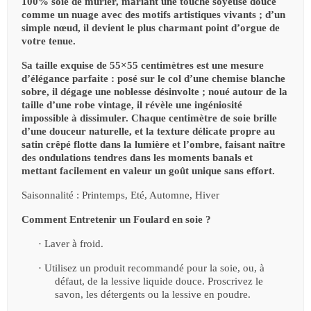
100% soie de mûrier, mariant une touche soyeuse douce
comme un nuage avec des motifs artistiques vivants ; d’un
simple nœud, il devient le plus charmant point d’orgue de
votre tenue.
Sa taille exquise de 55×55 centimètres est une mesure
d’élégance parfaite : posé sur le col d’une chemise blanche
sobre, il dégage une noblesse désinvolte ; noué autour de la
taille d’une robe vintage, il révèle une ingéniosité
impossible à dissimuler. Chaque centimètre de soie brille
d’une douceur naturelle, et la texture délicate propre au
satin crêpé flotte dans la lumière et l’ombre, faisant naître
des ondulations tendres dans les moments banals et
mettant facilement en valeur un goût unique sans effort.
Saisonnalité : Printemps, Eté, Automne, Hiver
Comment Entretenir un Foulard en soie ?
·
Laver à froid.
·
Utilisez un produit recommandé pour la soie, ou, à
défaut, de la lessive liquide douce. Proscrivez le
savon, les détergents ou la lessive en poudre.