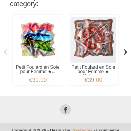
category:
‹
›
Petit Foulard en Soie
Petit Foulard en Soie
P
pour Femme ★...
pour Femme ★
Bateaux...
€39.00
€39.00
Copyright © 2026 - Design by
Prestacrea
- Ecommerce