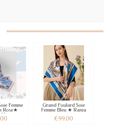
Soie Femme
Grand Foulard Soie
in Rose★
Femme Bleu ★ Rania
MA
.00
€99.00