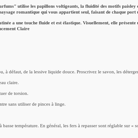
rfums" utilise les papillons voltigeants, la fluidité des motifs paisley
 paysage romantique qui vous appartient seul, faisant de chaque port 
atinée a une touche fluide et est élastique. Visuellement, elle présente
oucement Claire
, à défaut, de la lessive liquide douce. Proscrivez le savon, les déterge
eau claire.
tuer de torsion.
tre sans utiliser de pinces à linge.
 basse température. En général, les fers à repasser sont réglable sur « s