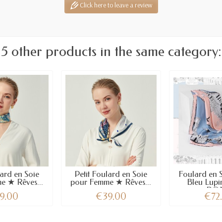
Click here to leave a review
5 other products in the same category:
lard en Soie
Petit Foulard en Soie
Foulard en 
e ★ Rêves...
pour Femme ★ Rêves...
Bleu Lup
RO
9.00
€39.00
€72