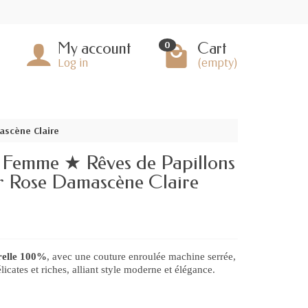
My account
Cart
0
Log in
(empty)
ascène Claire
r Femme ★ Rêves de Papillons
ur Rose Damascène Claire
urelle 100%
, avec une couture enroulée machine serrée,
licates et riches, alliant style moderne et élégance.