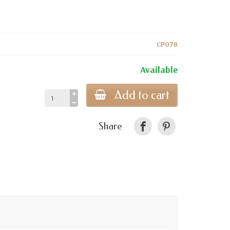
CP078
Available
Add to cart
Share