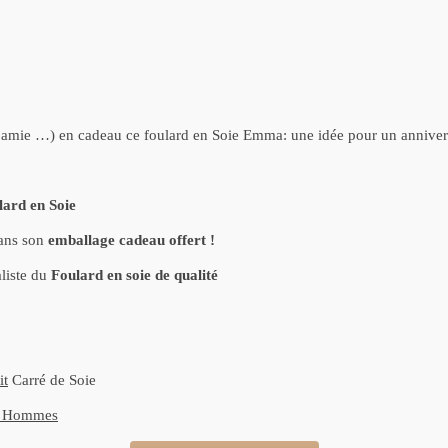
re amie …) en cadeau ce foulard en Soie
Emma
: une idée pour un annivers
lard en Soie
dans son
emballage cadeau offert !
liste du
Foulard en soie de qualité
it
Carré de Soie
s Hommes