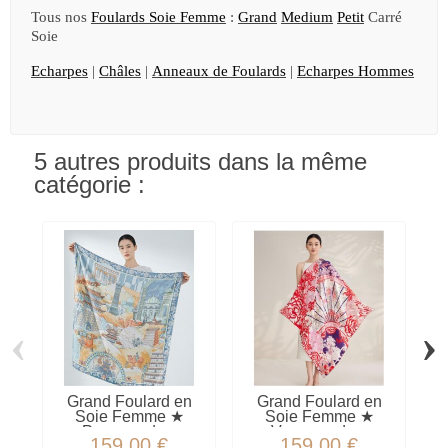
Tous nos
Foulards Soie Femme
:
Grand
Medium
Petit
Carré
Soie
Echarpes
|
Châles
|
Anneaux de Foulards
|
Echarpes Hommes
5 autres produits dans la même
catégorie :
‹
›
Grand Foulard en
Grand Foulard en
G
Soie Femme ★
Soie Femme ★
F
Promenade...
Voyages de...
159,00 €
159,00 €