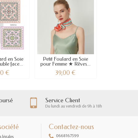
rd en Soie
Petit Foulard en Soie
ble face...
pour Femme ★ Rêves...
00 €
39,00 €
oursé
Service Client
Du lundi au vendredi de 9h à 18h
société
Contactez-nous
0668167599
 légales