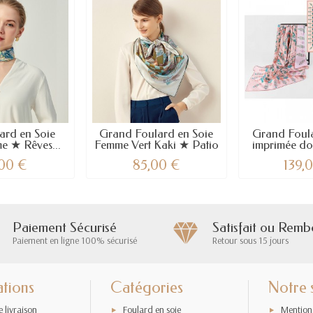
lard en Soie
Grand Foulard en Soie
Grand Foula
e ★ Rêves...
Femme Vert Kaki ★ Patio
imprimée dou
,00 €
85,00 €
139,
Paiement Sécurisé
Satisfait ou Remb
Paiement en ligne 100% sécurisé
Retour sous 15 jours
ations
Catégories
Notre 
 livraison
Foulard en soie
Mentions