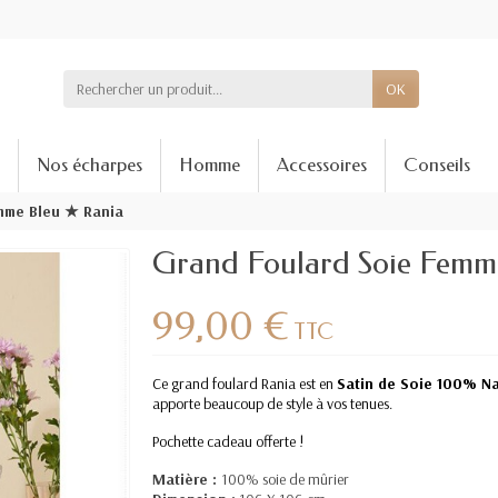
OK
Nos écharpes
Homme
Accessoires
Conseils
mme Bleu ★ Rania
Grand Foulard Soie Femm
99,00 €
TTC
Ce grand foulard Rania est en
Satin de Soie 100% N
apporte beaucoup de style à vos tenues.
Pochette cadeau offerte !
Matière :
100% soie de mûrier