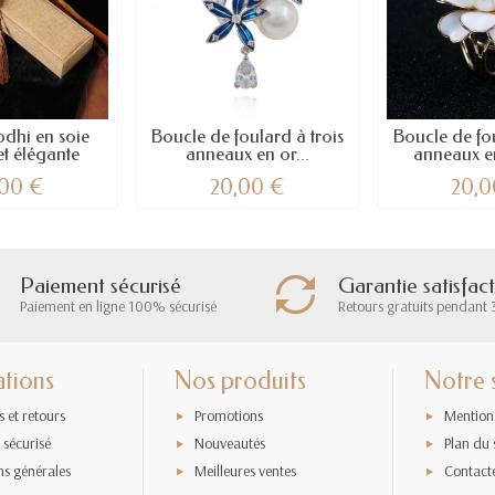
odhi en soie
Boucle de foulard à trois
Boucle de fou
et élégante
anneaux en or...
anneaux en
,00 €
20,00 €
20,0
Paiement sécurisé
Garantie satisfac
Paiement en ligne 100% sécurisé
Retours gratuits pendant 
ations
Nos produits
Notre 
s et retours
Promotions
Mentions
 sécurisé
Nouveautés
Plan du 
ns générales
Meilleures ventes
Contact