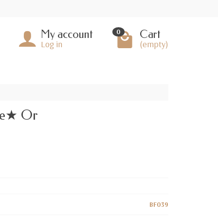
My account
Cart
0
Log in
(empty)
gle★ Or
BF039