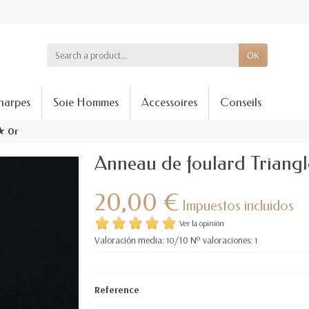
OK
harpes
Soie Hommes
Accessoires
Conseils
★ Or
Anneau de foulard Trian
20,00 €
Impuestos incluidos
Ver la opinión
Valoración media:
/10 Nº valoraciones:
10
1
Reference