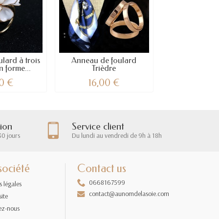
lard à trois
Anneau de foulard
 forme...
Trièdre
0 €
16,00 €
tion
Service client
30 jours
Du lundi au vendredi de 9h à 18h
société
Contact us
0668167599
 légales
contact@aunomdelasoie.com
site
ez-nous