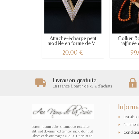
Attache-écharpe petit
Collier B
modèle en forme de V...
raffinée 
20,00 €
99
Livraison gratuite
En France à partir de 75 € d'achats
Inform
Livraison
Paiement
Lorem ipsum dolor sit amet consectetur
elit, sed do eiusmod tempor incididunt ut
Conditio
labore et dolore magna aliqua. Ut enim ad