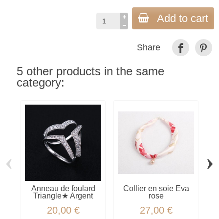
Add to cart
Share
5 other products in the same
category:
‹
›
Anneau de foulard
Collier en soie Eva
B
Triangle★ Argent
rose
f
20,00 €
27,00 €