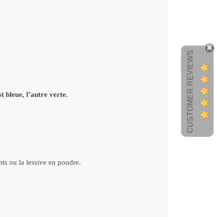
CUSTOMER REVIEWS
t bleue, l
’
autre verte.
nts ou la lessive en poudre.