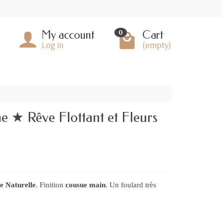
My account
Cart
0
Log in
(empty)
e ★ Rêve Flottant et Fleurs
ie Naturelle
. Finition
cousue main
. Un foulard très