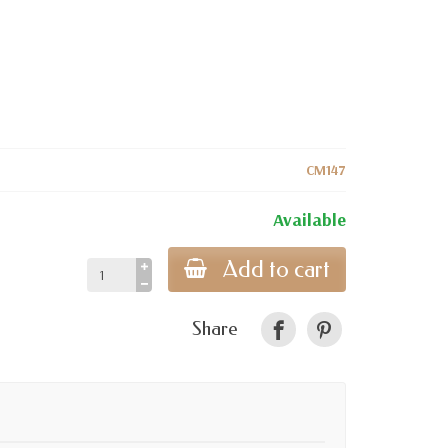
CM147
Available
Add to cart
Share