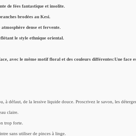
te de fées fantastique et insolite.
s branches brodées au Kesi.
ne atmosphère dense et fervente.
létant le style ethnique oriental.
ce, avec le même motif floral et des couleurs différentes:Une face es
, à défaut, de la lessive liquide douce. Proscrivez le savon, les déterge
eau claire.
n trop forte.
ntre sans utiliser de pinces à linge.