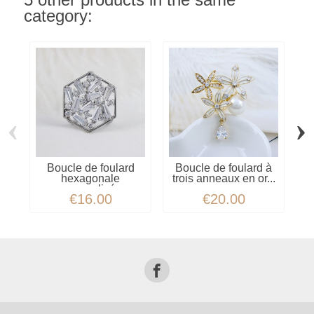
5 other products in the same
category:
‹
›
Boucle de foulard
Boucle de foulard à
B
hexagonale
trois anneaux en or...
f
personnalisée...
€16.00
€20.00