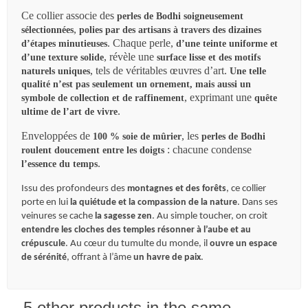
Ce collier associe des
perles de Bodhi soigneusement
,
sélectionnées
polies par des artisans à travers des dizaines
. Chaque perle,
d’étapes minutieuses
d’une teinte uniforme et
, révèle une
d’une texture solide
surface lisse et des motifs
, tels de véritables œuvres d’art.
naturels uniques
Une telle
qualité n’est pas seulement un ornement, mais aussi un
, exprimant une
symbole de collection et de raffinement
quête
.
ultime de l’art de vivre
Enveloppées de
, les
100 % soie de mûrier
perles de Bodhi
: chacune condense
roulent doucement entre les doigts
.
l’essence du temps
Issu des profondeurs des
montagnes et des forêts
, ce collier
porte en lui
la quiétude et la compassion de la nature
. Dans ses
veinures se cache
la sagesse zen
. Au simple toucher, on croit
entendre les cloches des temples résonner à l’aube et au
crépuscule
. Au cœur du tumulte du monde, il
ouvre un espace
de sérénité
, offrant à l’âme
un havre de paix
.