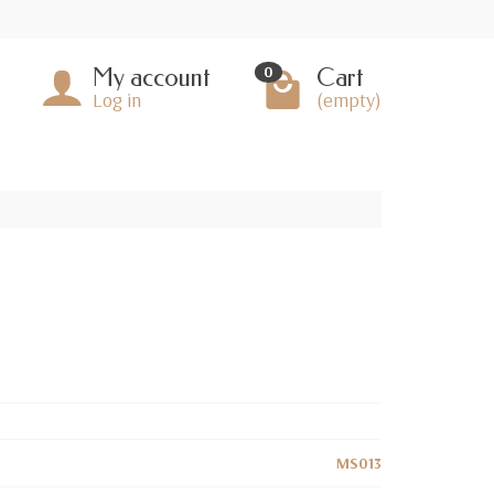
My account
Cart
0
Log in
(empty)
MS013