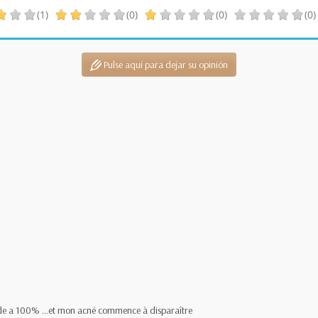
(1)
(0)
(0)
(0)
Pulse aquí para dejar su opinión
de a 100% ...et mon acné commence à disparaître